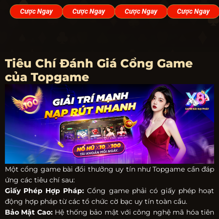
Cược Ngay
Cược Ngay
Cược Ngay
Cược Ngay
Tiêu Chí Đánh Giá Cổng Game
của Topgame
Một cổng game bài đổi thưởng uy tín như Topgame cần đáp
ứng các tiêu chí sau:
Giấy Phép Hợp Pháp:
Cổng game phải có giấy phép hoạt
động hợp pháp từ các tổ chức cờ bạc uy tín toàn cầu.
Bảo Mật Cao:
Hệ thống bảo mật với công nghệ mã hóa tiên