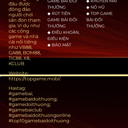
GAME BÀI ĐỔI
◆ KHUYẾN MÃI
đầu được
THƯỞNG
◆ NỔ HŨ
đông đảo
◆ RÚT TIỀN
◆ TOP GAME
người chơi
GAME BÀI ĐỔI
BÀI ĐỔI
săn đón tham
gia. Ví dụ như
THƯỞNG
THƯỞNG
các cổng
◆ ĐIỀU KHOẢN,
game và nhà
ĐIỀU KIỆN
cái nổi tiếng
◆ BẢO MẬT
như VB88,
GA88, BOM88,
TIC88, X8,
KCLUB
Website:
https://topgame.mobi/
Hastag:
#gamebai;
#gamebaidoithuong;
#gamedoithuong;
#gamebaiclub
#gamebaidoithuongonline
#top10gamebaidoithuong