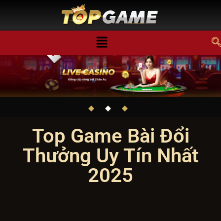
Top Game Bài Đổi
Thưởng Uy Tín Nhất
2025