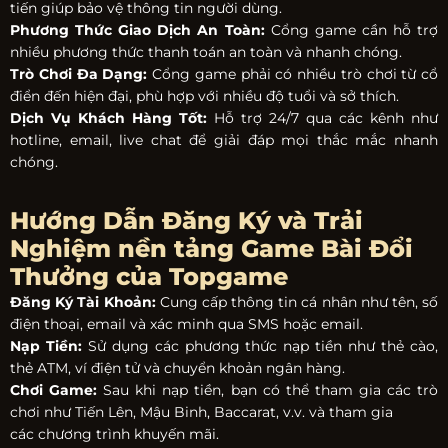
tiến giúp bảo vệ thông tin người dùng.
Phương Thức Giao Dịch An Toàn:
Cổng game cần hỗ trợ
nhiều phương thức thanh toán an toàn và nhanh chóng.
Trò Chơi Đa Dạng:
Cổng game phải có nhiều trò chơi từ cổ
điển đến hiện đại, phù hợp với nhiều độ tuổi và sở thích.
Dịch Vụ Khách Hàng Tốt:
Hỗ trợ 24/7 qua các kênh như
hotline, email, live chat để giải đáp mọi thắc mắc nhanh
chóng.
Hướng Dẫn Đăng Ký và Trải
Nghiệm nền tảng Game Bài Đổi
Thưởng của Topgame
Đăng Ký Tài Khoản:
Cung cấp thông tin cá nhân như tên, số
điện thoại, email và xác minh qua SMS hoặc email.
Nạp Tiền:
Sử dụng các phương thức nạp tiền như thẻ cào,
thẻ ATM, ví điện tử và chuyển khoản ngân hàng.
Chơi Game:
Sau khi nạp tiền, bạn có thể tham gia các trò
chơi như Tiến Lên, Mậu Binh, Baccarat, v.v. và tham gia
các chương trình khuyến mãi.