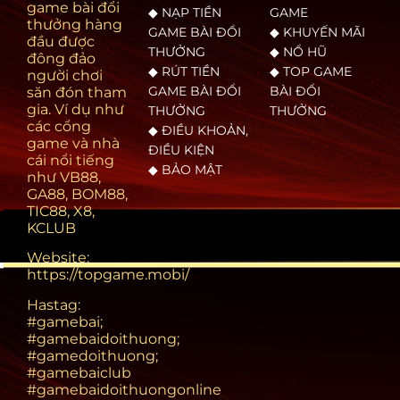
game bài đổi
◆ NẠP TIỀN
GAME
thưởng hàng
GAME BÀI ĐỔI
◆ KHUYẾN MÃI
đầu được
THƯỞNG
◆ NỔ HŨ
đông đảo
◆ RÚT TIỀN
◆ TOP GAME
người chơi
GAME BÀI ĐỔI
BÀI ĐỔI
săn đón tham
gia. Ví dụ như
THƯỞNG
THƯỞNG
các cổng
◆ ĐIỀU KHOẢN,
game và nhà
ĐIỀU KIỆN
cái nổi tiếng
◆ BẢO MẬT
như VB88,
GA88, BOM88,
TIC88, X8,
KCLUB
Website:
https://topgame.mobi/
Hastag:
#gamebai;
#gamebaidoithuong;
#gamedoithuong;
#gamebaiclub
#gamebaidoithuongonline