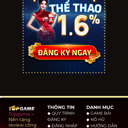
THÔNG TIN
DANH MỤC
◆ QUY TRÌNH
◆ GAME BÀI
Topgame
–
Nền tảng
ĐĂNG KÝ
◆ NỔ HŨ
review cổng
◆ ĐĂNG NHẬP
◆ HƯỚNG DẪN