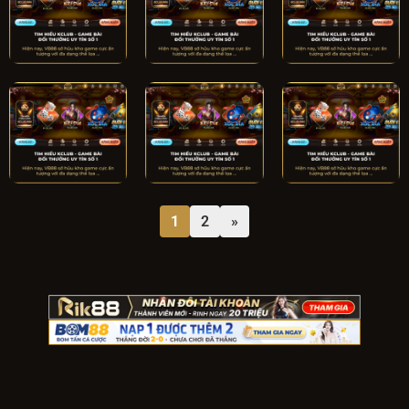
1
2
»