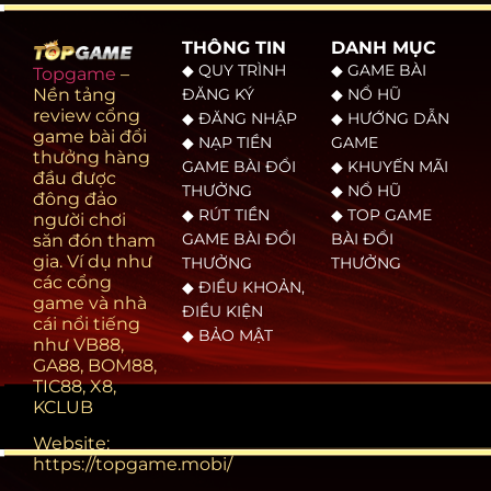
THÔNG TIN
DANH MỤC
◆ QUY TRÌNH
◆ GAME BÀI
Topgame
–
Nền tảng
ĐĂNG KÝ
◆ NỔ HŨ
review cổng
◆ ĐĂNG NHẬP
◆ HƯỚNG DẪN
game bài đổi
◆ NẠP TIỀN
GAME
thưởng hàng
GAME BÀI ĐỔI
◆ KHUYẾN MÃI
đầu được
THƯỞNG
◆ NỔ HŨ
đông đảo
◆ RÚT TIỀN
◆ TOP GAME
người chơi
GAME BÀI ĐỔI
BÀI ĐỔI
săn đón tham
gia. Ví dụ như
THƯỞNG
THƯỞNG
các cổng
◆ ĐIỀU KHOẢN,
game và nhà
ĐIỀU KIỆN
cái nổi tiếng
◆ BẢO MẬT
như VB88,
GA88, BOM88,
TIC88, X8,
KCLUB
Website:
https://topgame.mobi/