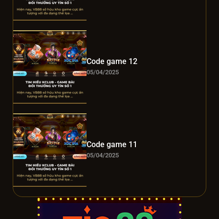
Code game 12
05/04/2025
Code game 11
05/04/2025