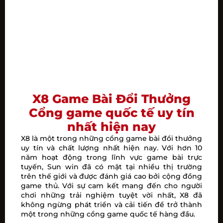
X8 Game Bài Đổi Thưởng
Cổng game quốc tế uy tín
nhất hiện nay
X8 là một trong những cổng game bài đổi thưởng
uy tín và chất lượng nhất hiện nay. Với hơn 10
năm hoạt động trong lĩnh vực game bài trực
tuyến, Sun win đã có mặt tại nhiều thị trường
trên thế giới và được đánh giá cao bởi cộng đồng
game thủ. Với sự cam kết mang đến cho người
chơi những trải nghiệm tuyệt vời nhất, X8 đã
không ngừng phát triển và cải tiến để trở thành
một trong những cổng game quốc tế hàng đầu.