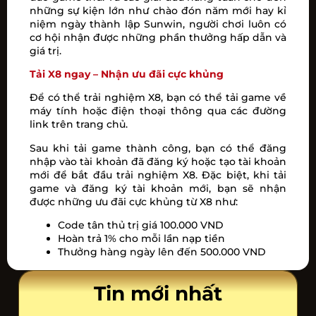
những sự kiện lớn như chào đón năm mới hay kỉ
niệm ngày thành lập Sunwin, người chơi luôn có
cơ hội nhận được những phần thưởng hấp dẫn và
giá trị.
Tải X8 ngay – Nhận ưu đãi cực khủng
Để có thể trải nghiệm X8, bạn có thể tải game về
máy tính hoặc điện thoại thông qua các đường
link trên trang chủ.
Sau khi tải game thành công, bạn có thể đăng
nhập vào tài khoản đã đăng ký hoặc tạo tài khoản
mới để bắt đầu trải nghiệm X8. Đặc biệt, khi tải
game và đăng ký tài khoản mới, bạn sẽ nhận
được những ưu đãi cực khủng từ X8 như:
Code tân thủ trị giá 100.000 VND
Hoàn trả 1% cho mỗi lần nạp tiền
Thưởng hàng ngày lên đến 500.000 VND
Tin mới nhất