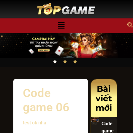
Bài
Code
viết
game 06
mới
test ok nha
Code
game