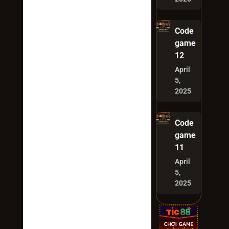
Code
game
12
April
5,
2025
Code
game
11
April
5,
2025