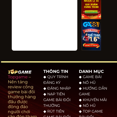
THÔNG TIN
DANH MỤC
◆ QUY TRÌNH
◆ GAME BÀI
Topgame
–
Nền tảng
ĐĂNG KÝ
◆ NỔ HŨ
review cổng
◆ ĐĂNG NHẬP
◆ HƯỚNG DẪN
game bài đổi
◆ NẠP TIỀN
GAME
thưởng hàng
GAME BÀI ĐỔI
◆ KHUYẾN MÃI
đầu được
THƯỞNG
◆ NỔ HŨ
đông đảo
◆ RÚT TIỀN
◆ TOP GAME
người chơi
săn đón tham
GAME BÀI ĐỔI
BÀI ĐỔI