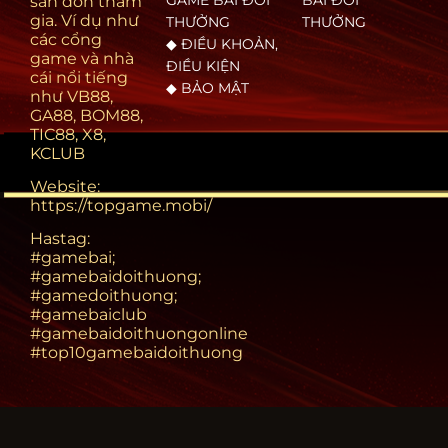
săn đón tham
gia. Ví dụ như
THƯỞNG
THƯỞNG
các cổng
◆ ĐIỀU KHOẢN,
game và nhà
ĐIỀU KIỆN
cái nổi tiếng
◆ BẢO MẬT
như VB88,
GA88, BOM88,
TIC88, X8,
KCLUB
Website:
https://topgame.mobi/
Hastag:
#gamebai;
#gamebaidoithuong;
#gamedoithuong;
#gamebaiclub
#gamebaidoithuongonline
#top10gamebaidoithuong