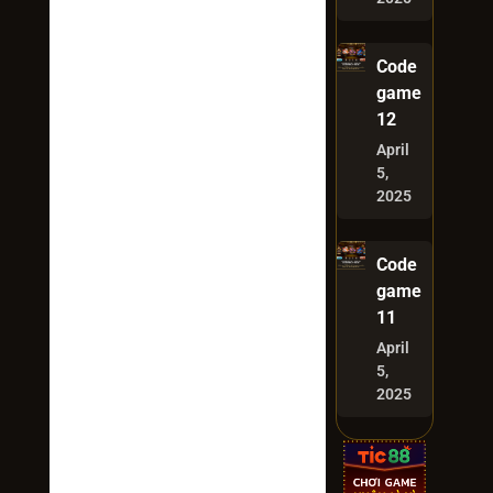
Code
game
12
April
5,
2025
Code
game
11
April
5,
2025