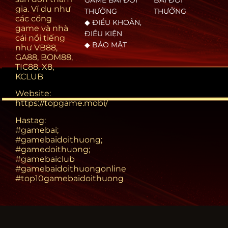
gia. Ví dụ như
THƯỞNG
THƯỞNG
các cổng
◆ ĐIỀU KHOẢN,
game và nhà
ĐIỀU KIỆN
cái nổi tiếng
◆ BẢO MẬT
như VB88,
GA88, BOM88,
TIC88, X8,
KCLUB
Website:
https://topgame.mobi/
Hastag:
#gamebai;
#gamebaidoithuong;
#gamedoithuong;
#gamebaiclub
#gamebaidoithuongonline
#top10gamebaidoithuong