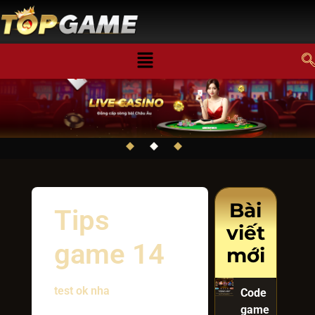
Bài
Tips
viết
game 14
mới
test ok nha
Code
game