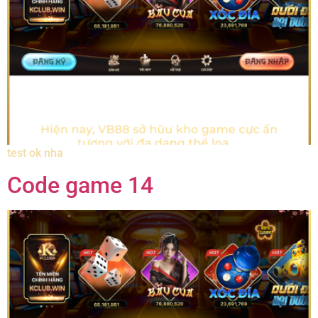
test ok nha
Code game 14