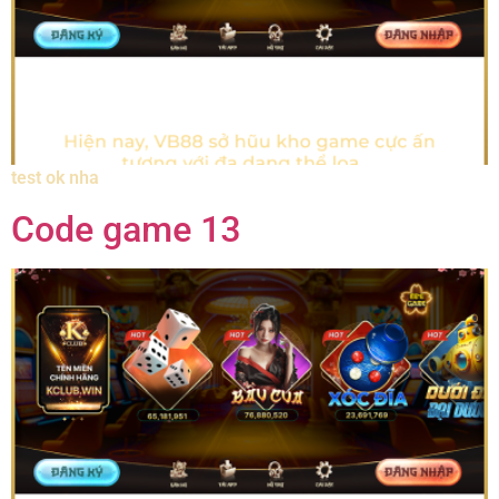
test ok nha
Code game 13