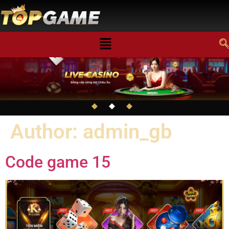
Author:
admin_gb
Code game 15